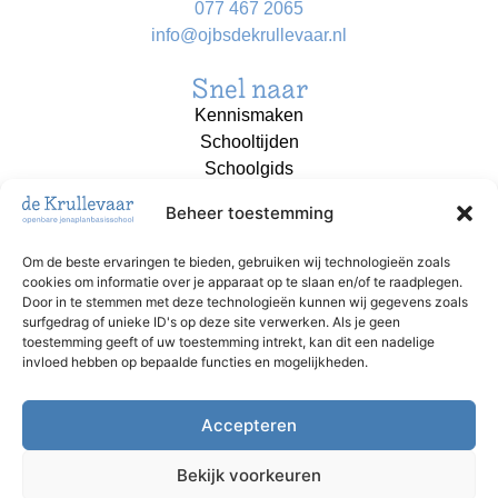
077 467 2065
info@ojbsdekrullevaar.nl
Snel naar
Kennismaken
Schooltijden
Schoolgids
Aanmelden
Beheer toestemming
Contact
Om de beste ervaringen te bieden, gebruiken wij technologieën zoals
cookies om informatie over je apparaat op te slaan en/of te raadplegen.
OJBS de Krullevaar is onderdeel van
Door in te stemmen met deze technologieën kunnen wij gegevens zoals
Stichting Akkoord!
surfgedrag of unieke ID's op deze site verwerken. Als je geen
toestemming geeft of uw toestemming intrekt, kan dit een nadelige
invloed hebben op bepaalde functies en mogelijkheden.
Accepteren
Bekijk voorkeuren
Privacy-verklaring
|
Disclaimer
|
Cookiebeleid