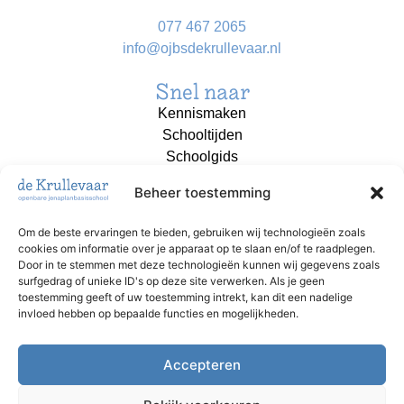
077 467 2065
info@ojbsdekrullevaar.nl
Snel naar
Kennismaken
Schooltijden
Schoolgids
Aanmelden
Beheer toestemming
Contact
Om de beste ervaringen te bieden, gebruiken wij technologieën zoals
cookies om informatie over je apparaat op te slaan en/of te raadplegen.
OJBS de Krullevaar is onderdeel van
Door in te stemmen met deze technologieën kunnen wij gegevens zoals
Stichting Akkoord!
surfgedrag of unieke ID's op deze site verwerken. Als je geen
toestemming geeft of uw toestemming intrekt, kan dit een nadelige
invloed hebben op bepaalde functies en mogelijkheden.
Accepteren